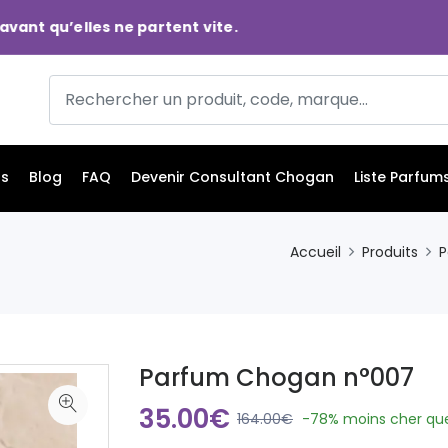
u’elles ne partent vite.
ts
Blog
FAQ
Devenir Consultant Chogan
Liste Parfum
Accueil
Produits
P
Parfum Chogan n°007
35.00€
164.00€
-78%
moins cher que 