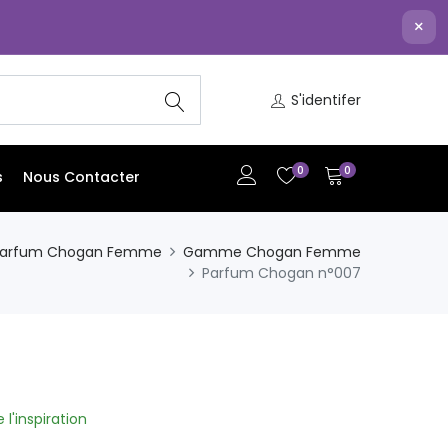
×
S'identifer
0
0
s
Nous Contacter
arfum Chogan Femme
Gamme Chogan Femme
Parfum Chogan n°007
l'inspiration