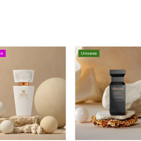
e
Unisexe