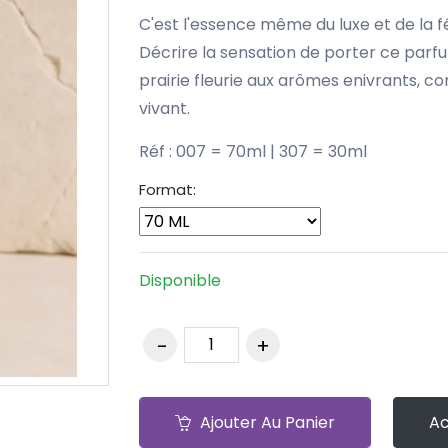
C'est l'essence même du luxe et de la f
Décrire la sensation de porter ce parf
prairie fleurie aux arômes enivrants, 
vivant.
J'adore par Christian Dior.
Réf : 007 = 70ml | 307 = 30ml
Format:
Disponible
Ajouter Au Panier
Ac