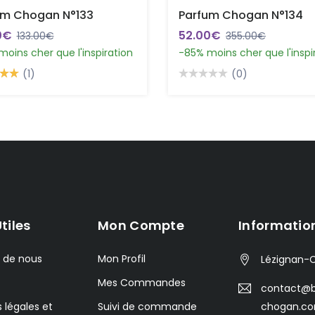
um Chogan N°133
Parfum Chogan N°134
0€
52.00€
133.00€
355.00€
oins cher que l'inspiration
-85% moins cher que l'inspi
(1)
(0)
Utiles
Mon Compte
Informatio
 de nous
Mon Profil
Lézignan-C
Mes Commandes
contact@b
 légales et
Suivi de commande
chogan.c