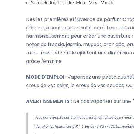
Notes de fond : Cèdre, Mûre, Musc, Vanille
Dès les premières effluves de ce parfum Chogan
s'épanouissent sous un soleil doré. Les notes
harmonieusement pour créer une ouverture fra
notes de freesia, jasmin, muguet, orchidée, pr
mûre, musc et vanille ajoutent une dimension c
grâce féminine.
MODE D'EMPLOI :
Vaporisez une petite quantité
creux de vos seins, le creux de vos coudes. 
AVERTISSEMENTS :
Ne pas vaporiser sur une f
Tous nos produits ont été méticuleusement élaborés en nous in
identifier les fragrances (ART. 1 bis ex r.d 929/42). Les marq