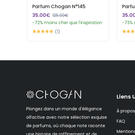
Parfum Chogan N°145
Parf
35.00€
35.0
125.00€
-72% moins cher que l'inspiration
-73% m
(1)
Liens 
Plongez dans un monde d'élégance
À propos
olfactive avec notre sélection exquise
FAQ
de parfums, où chaque note raconte
Mentions
une histoire de raffinement et de