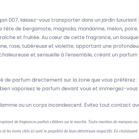
 007, laissez-vous transporter dans un jardin luxuriant o
 de tête de bergamote, magnolia, mandarine, melon, poire
îche et fruitée. Au cœur de cette fragrance, un bouquet 
une, rose, tubéreuse et violette, apportant une profondeur
haleureuse et sensuelle à l'ensemble, créant un parfum qui 
 de parfum directement sur la zone que vous préférez : sur
Ou bien vaporisez le parfum devant vous et immergez-vous
lamme ou un corps incandescent. Évitez tout contact avec
spirant de fragrances parfois célèbres sur le marché. Toute mention de marques ou d
ues et les noms cités ici sont la propriété de leurs détenteurs respectifs. En choisi