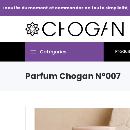
és du moment et commandez en toute simplicité, avant q
Catégories
Produi
Parfum Chogan N°007