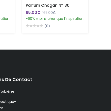
Parfum Chogan N°130
65.00€
165.00€
ration
-60% moins cher que l'inspiration
(0)
ns De Contact
orbières
outique-
om