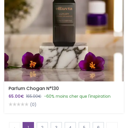
Parfum Chogan N°130
65.00€
165.00€
-60% moins cher que l'inspiration
(0)
‹
1
2
3
4
5
6
...