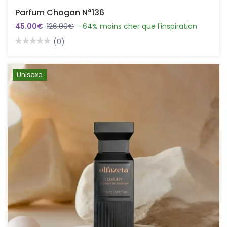
Parfum Chogan N°136
45.00€
126.00€
-64% moins cher que l'inspiration
(0)
Unisexe