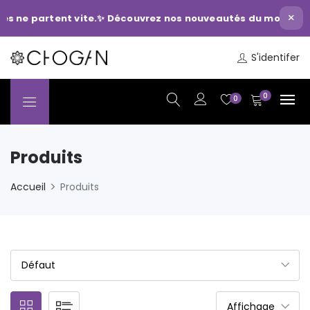
×
rtent vite.
✨ Découvrez nos nouveautés du moment et comman
S'identifer
0
0
Produits
Accueil
Produits