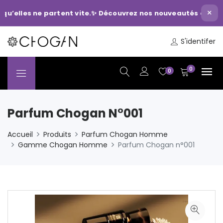
×
lles ne partent vite.
✨ Découvrez nos nouveautés du moment
S'identifer
0
0
Parfum Chogan N°001
Accueil
Produits
Parfum Chogan Homme
Gamme Chogan Homme
Parfum Chogan n°001